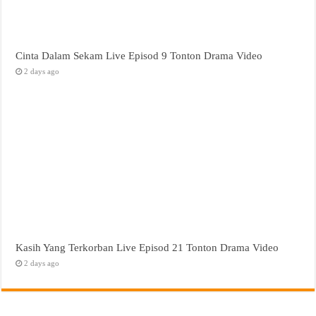
Cinta Dalam Sekam Live Episod 9 Tonton Drama Video
2 days ago
Kasih Yang Terkorban Live Episod 21 Tonton Drama Video
2 days ago