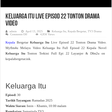
Keluarga Itu Live Episod 22 Tonton Drama
Video
admin
April 13, 2025
Keluarga Itu
,
Kepala Bergetar
,
TV3 Drama
on
Comments Off
4,856 Views
Keluarga
Itu
Kepala
Bergetar
Keluarga Itu
Live Episod 22 Tonton Drama Video.
Live
Episod
Myflm4u Melayu Video Keluarga Itu Full Episod 22 Kepala Novel
22
Tonton
Keluarga Itu
Tonton Terkini Full Epi 22 Layanjer & Dfm2u on
Drama
Video
kepalabergetar.ink.
Keluarga Itu
Episod:
30
Tarikh Tayangan:
Ramadan 2025
Waktu Siaran:
Isnin – Khamis, 10:00 malam
Rangkaian:
Samarinda TV3