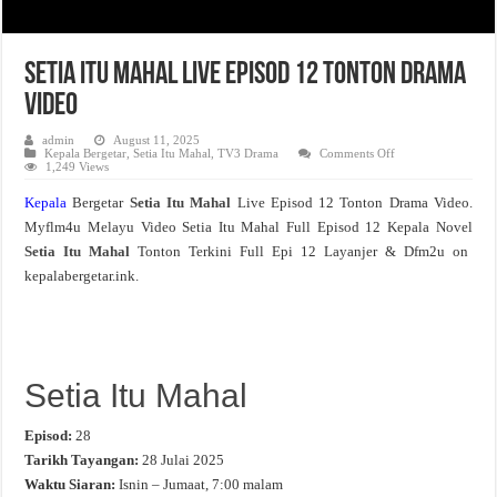
Setia Itu Mahal Live Episod 12 Tonton Drama
Video
admin
August 11, 2025
on
Kepala Bergetar
,
Setia Itu Mahal
,
TV3 Drama
Comments Off
Setia
1,249 Views
Itu
Mahal
Kepala
Bergetar
Setia Itu Mahal
Live Episod 12 Tonton Drama Video.
Live
Episod
Myflm4u Melayu Video Setia Itu Mahal Full Episod 12 Kepala Novel
12
Tonton
Setia Itu Mahal
Tonton Terkini Full Epi 12 Layanjer & Dfm2u on
Drama
Video
kepalabergetar.ink.
Setia Itu Mahal
Episod:
28
Tarikh Tayangan:
28 Julai 2025
Waktu Siaran:
Isnin – Jumaat, 7:00 malam