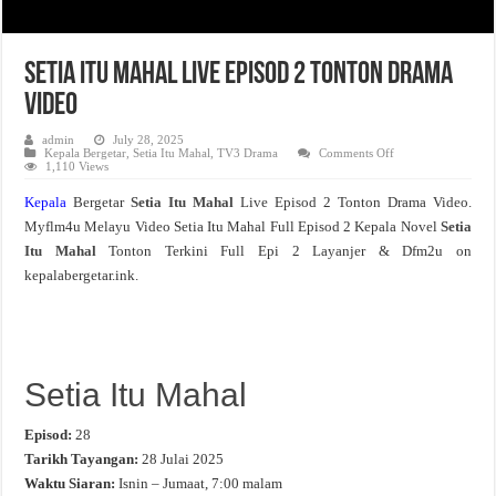
Setia Itu Mahal Live Episod 2 Tonton Drama
Video
admin
July 28, 2025
on
Kepala Bergetar
,
Setia Itu Mahal
,
TV3 Drama
Comments Off
Setia
1,110 Views
Itu
Mahal
Kepala
Bergetar
Setia Itu Mahal
Live Episod 2 Tonton Drama Video.
Live
Episod
Myflm4u Melayu Video Setia Itu Mahal Full Episod 2 Kepala Novel
Setia
2
Tonton
Itu Mahal
Tonton Terkini Full Epi 2 Layanjer & Dfm2u on
Drama
Video
kepalabergetar.ink.
Setia Itu Mahal
Episod:
28
Tarikh Tayangan:
28 Julai 2025
Waktu Siaran:
Isnin – Jumaat, 7:00 malam