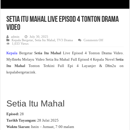
Setia Itu Mahal Live Episod 4 Tonton Drama
Video
admin
July 30, 2025
on
Kepala Bergetar
,
Setia Itu Mahal
,
TV3 Drama
Comments Off
Setia
1,033 Views
Itu
Mahal
Kepala
Bergetar
Setia Itu Mahal
Live Episod 4 Tonton Drama Video.
Live
Episod
Myflm4u Melayu Video Setia Itu Mahal Full Episod 4 Kepala Novel
Setia
4
Tonton
Itu Mahal
Tonton Terkini Full Epi 4 Layanjer & Dfm2u on
Drama
Video
kepalabergetar.ink.
Setia Itu Mahal
Episod:
28
Tarikh Tayangan:
28 Julai 2025
Waktu Siaran:
Isnin – Jumaat, 7:00 malam