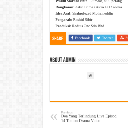
Waktu Siaran:
Isnin – Jumaat, 6.00 petang
Rangkaian:
Astro Prima / Astro GO / sooka
Idea Asal:
Shahrulezad Mohameddin
Pengarah:
Rashid Sibir
Produksi:
Radius One Sdn Bhd.
Facebook
Twitter
S
Share
About admin
Previous
Doa Yang Terlindung Live Episod
14 Tonton Drama Video