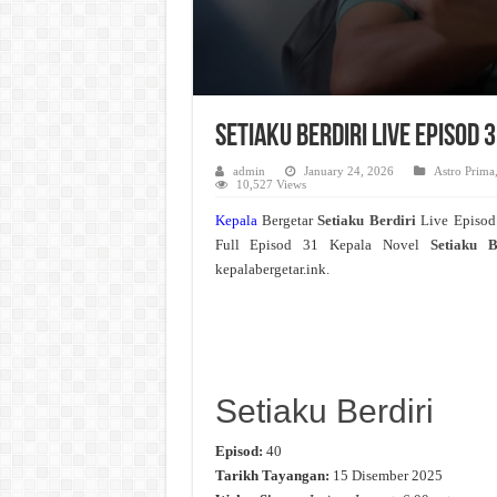
Setiaku Berdiri Live Episod
admin
January 24, 2026
Astro Prima
10,527 Views
Kepala
Bergetar
Setiaku Berdiri
Live Episod
Full Episod 31 Kepala Novel
Setiaku B
kepalabergetar.ink.
Setiaku Berdiri
Episod:
40
Tarikh Tayangan:
15 Disember 2025