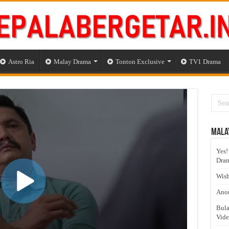
Astro Ria
Malay Drama
Tonton Exclusive
TV1 Drama
Mala
Yes!
Dram
Wish
Anom
Bula
Vid