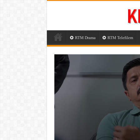
RTM Drama
RTM Telefilem