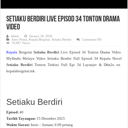
Setiaku Berdiri Live Episod 34 Tonton Drama
Video
admin
January 28, 2026
on
Astro Prima
,
Kepala Bergetar
,
Setiaku Berdiri
Comments Off
Setiaku
10,607 Views
Berdiri
Live
Kepala
Bergetar
Setiaku Berdiri
Live Episod 34 Tonton Drama Video.
Episod
34
Myflm4u Melayu Video Setiaku Berdiri Full Episod 34 Kepala Novel
Tonton
Drama
Setiaku Berdiri
Tonton Terkini Full Epi 34 Layanjer & Dfm2u on
Video
kepalabergetar.ink.
Setiaku Berdiri
Episod:
40
Tarikh Tayangan:
15 Disember 2025
Waktu Siaran:
Isnin – Jumaat, 6.00 petang