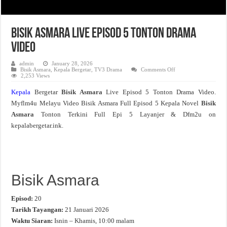
Bisik Asmara Live Episod 5 Tonton Drama
Video
admin
January 28, 2026
on
Bisik Asmara
,
Kepala Bergetar
,
TV3 Drama
Comments Off
Bisik
2,253 Views
Asmara
Live
Kepala
Bergetar
Bisik Asmara
Live Episod 5 Tonton Drama Video.
Episod
5
Myflm4u Melayu Video Bisik Asmara Full Episod 5 Kepala Novel
Bisik
Tonton
Drama
Asmara
Tonton Terkini Full Epi 5 Layanjer & Dfm2u on
Video
kepalabergetar.ink.
Bisik Asmara
Episod:
20
Tarikh Tayangan:
21 Januari 2026
Waktu Siaran:
Isnin – Khamis, 10:00 malam