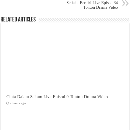
Setiaku Berdiri Live Episod 34
Tonton Drama Video
Related Articles
Cinta Dalam Sekam Live Episod 9 Tonton Drama Video
7 hours ago