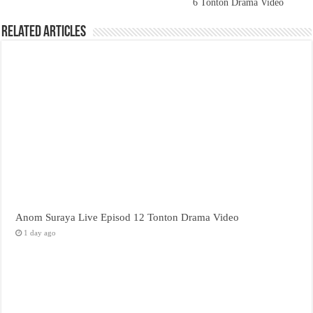
6 Tonton Drama Video
Related Articles
Anom Suraya Live Episod 12 Tonton Drama Video
1 day ago