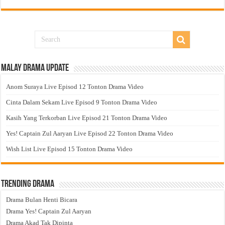
Malay Drama Update
Anom Suraya Live Episod 12 Tonton Drama Video
Cinta Dalam Sekam Live Episod 9 Tonton Drama Video
Kasih Yang Terkorban Live Episod 21 Tonton Drama Video
Yes! Captain Zul Aaryan Live Episod 22 Tonton Drama Video
Wish List Live Episod 15 Tonton Drama Video
Trending Drama
Drama Bulan Henti Bicara
Drama Yes! Captain Zul Aaryan
Drama Akad Tak Dipinta