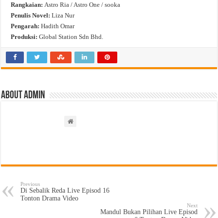
Rangkaian:
Astro Ria / Astro One / sooka
Penulis Novel:
Liza Nur
Pengarah:
Hadith Omar
Produksi:
Global Station Sdn Bhd.
About admin
Previous
Di Sebalik Reda Live Episod 16
Tonton Drama Video
Next
Mandul Bukan Pilihan Live Episod