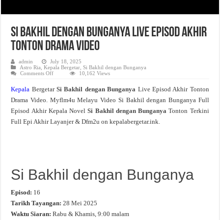
Si Bakhil dengan Bunganya Live Episod Akhir
Tonton Drama Video
admin
July 18, 2025
Astro Ria
,
Kepala Bergetar
,
Si Bakhil dengan Bunganya
on
Comments Off
10,162 Views
Si
Bakhil
Kepala
Bergetar
Si Bakhil dengan Bunganya
Live Episod Akhir Tonton
dengan
Bunganya
Drama Video. Myflm4u Melayu Video Si Bakhil dengan Bunganya Full
Live
Episod
Episod Akhir Kepala Novel
Si Bakhil dengan Bunganya
Tonton Terkini
Akhir
Tonton
Full Epi Akhir Layanjer & Dfm2u on kepalabergetar.ink.
Drama
Video
Si Bakhil dengan Bunganya
Episod:
16
Tarikh Tayangan:
28 Mei 2025
Waktu Siaran:
Rabu & Khamis, 9:00 malam