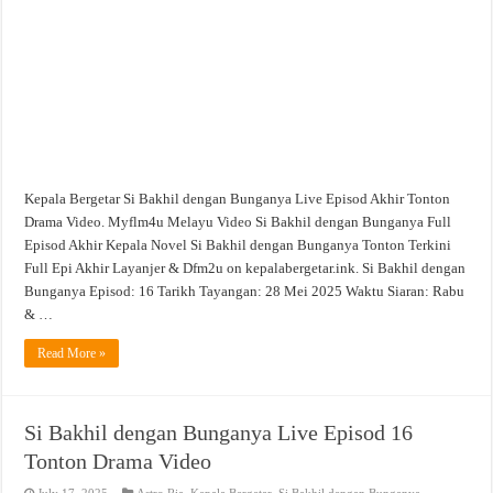
Episod
Akhir
Tonton
Drama
Video
Kepala Bergetar Si Bakhil dengan Bunganya Live Episod Akhir Tonton
Drama Video. Myflm4u Melayu Video Si Bakhil dengan Bunganya Full
Episod Akhir Kepala Novel Si Bakhil dengan Bunganya Tonton Terkini
Full Epi Akhir Layanjer & Dfm2u on kepalabergetar.ink. Si Bakhil dengan
Bunganya Episod: 16 Tarikh Tayangan: 28 Mei 2025 Waktu Siaran: Rabu
& …
Read More »
Si Bakhil dengan Bunganya Live Episod 16
Tonton Drama Video
July 17, 2025
Astro Ria
,
Kepala Bergetar
,
Si Bakhil dengan Bunganya