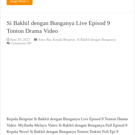
Read More »
Si Bakhil dengan Bunganya Live Episod 9
Tonton Drama Video
June 20, 2025
Astro Ria
,
Kepala Bergetar
,
Si Bakhil dengan Bunganya
on
Comments Off
Si
Bakhil
dengan
Bunganya
Live
Episod
9
Tonton
Drama
Video
Kepala Bergetar Si Bakhil dengan Bunganya Live Episod 9 Tonton Drama
Video. Myflm4u Melayu Video Si Bakhil dengan Bunganya Full Episod 9
Kepala Novel Si Bakhil dengan Bunganya Tonton Terkini Full Epi 9