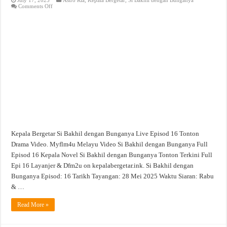
on
Comments Off
Si
Bakhil
dengan
Bunganya
Live
Episod
16
Tonton
Drama
Video
Kepala Bergetar Si Bakhil dengan Bunganya Live Episod 16 Tonton
Drama Video. Myflm4u Melayu Video Si Bakhil dengan Bunganya Full
Episod 16 Kepala Novel Si Bakhil dengan Bunganya Tonton Terkini Full
Epi 16 Layanjer & Dfm2u on kepalabergetar.ink. Si Bakhil dengan
Bunganya Episod: 16 Tarikh Tayangan: 28 Mei 2025 Waktu Siaran: Rabu
& …
Read More »