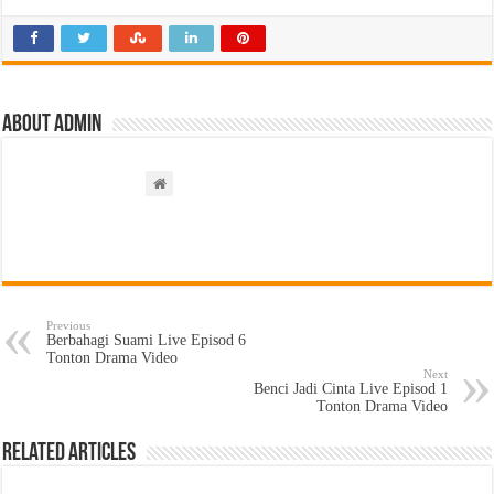
About admin
Previous
Berbahagi Suami Live Episod 6
Tonton Drama Video
Next
Benci Jadi Cinta Live Episod 1
Tonton Drama Video
Related Articles