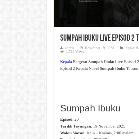
Sumpah Ibuku Live Episod 2
admin
November 19, 2025
Kepala Be
1,766 Views
Kepala
Bergetar
Sumpah Ibuku
Live Episod 
Episod 2 Kepala Novel
Sumpah Ibuku
Tonton 
Sumpah Ibuku
Episod:
20
Tarikh Tayangan:
19 November 2025
Waktu Siaran:
Isnin – Khamis, 7:00 malam