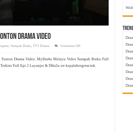
Wish
Tren
 Tonton Drama Video
Dram
Dram
on
rgetar
,
Sumpah Ibuku
,
TV3 Drama
Comments Off
Sumpah
Dram
Ibuku
Live
Dram
2 Tonton Drama Video. Myflm4u Melayu Video Sumpah Ibuku Full
Episod
2
Dra
Terkini Full Epi 2 Layanjer & Dfm2u on kepalabergetar.ink.
Tonton
Drama
Dram
Video
Dram
Dram