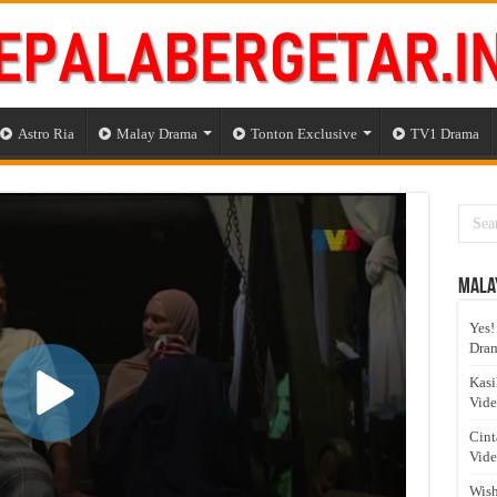
Astro Ria
Malay Drama
Tonton Exclusive
TV1 Drama
Mala
Yes!
Dram
Kasi
Vid
Cint
Vid
Wish