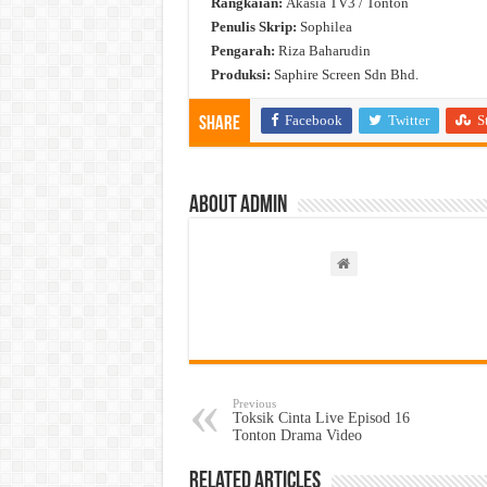
Rangkaian:
Akasia TV3 / Tonton
Penulis Skrip:
Sophilea
Pengarah:
Riza Baharudin
Produksi:
Saphire Screen Sdn Bhd.
Facebook
Twitter
S
Share
About admin
Previous
Toksik Cinta Live Episod 16
Tonton Drama Video
Related Articles