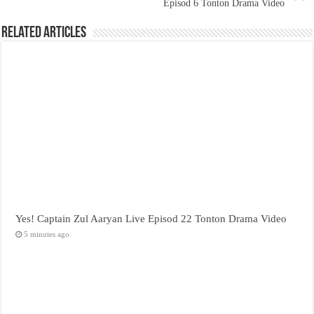
Episod 6 Tonton Drama Video
Related Articles
Yes! Captain Zul Aaryan Live Episod 22 Tonton Drama Video
5 minutes ago