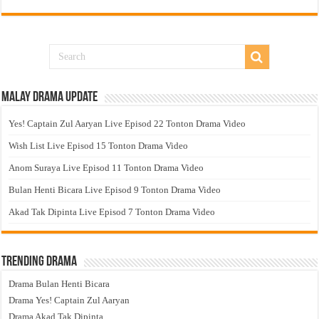
Malay Drama Update
Yes! Captain Zul Aaryan Live Episod 22 Tonton Drama Video
Wish List Live Episod 15 Tonton Drama Video
Anom Suraya Live Episod 11 Tonton Drama Video
Bulan Henti Bicara Live Episod 9 Tonton Drama Video
Akad Tak Dipinta Live Episod 7 Tonton Drama Video
Trending Drama
Drama Bulan Henti Bicara
Drama Yes! Captain Zul Aaryan
Drama Akad Tak Dipinta