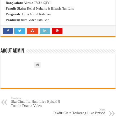
Rangkaian:
Akasia TV3 / iQIYI
Penulis Skrip:
Rehal Nuharis & Bikash Nur Idris
Pengarah:
Idora Abdul Rahman
Produksi:
Juita Viden Sdn Bhd.
About admin
Previous
Jika Cinta Itu Buta Live Episod 9
Tonton Drama Video
Next
Takdir Cinta Terlarang Live Episod