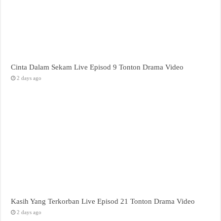
Cinta Dalam Sekam Live Episod 9 Tonton Drama Video
2 days ago
Kasih Yang Terkorban Live Episod 21 Tonton Drama Video
2 days ago