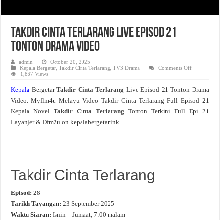
Takdir Cinta Terlarang Live Episod 21
Tonton Drama Video
admin
October 20, 2025
on
Kepala Bergetar
,
Takdir Cinta Terlarang
,
TV3 Drama
Comments Off
Takdir
1,867 Views
Cinta
Terlarang
Kepala
Bergetar
Takdir Cinta Terlarang
Live Episod 21 Tonton Drama
Live
Episod
Video. Myflm4u Melayu Video Takdir Cinta Terlarang Full Episod 21
21
Tonton
Kepala Novel
Takdir Cinta Terlarang
Tonton Terkini Full Epi 21
Drama
Video
Layanjer & Dfm2u on kepalabergetar.ink.
Takdir Cinta Terlarang
Episod:
28
Tarikh Tayangan:
23 September 2025
Waktu Siaran:
Isnin – Jumaat, 7:00 malam