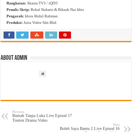
Rangkaian:
Akasia TV3 / iQIYI
Penulis Skrip:
Rehal Nuharis & Bikash Nur Idris
Pengarah:
Idora Abdul Rahman
Produksi:
Juita Viden Sdn Bhd.
About admin
Previous
Rumah Tanpa Luka Live Episod 17
Tonton Drama Video
Next
Boleh Saya Bantu 2 Live Episod 16