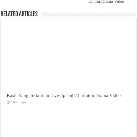
Tonton Drama Video
Related Articles
Kasih Yang Terkorban Live Episod 21 Tonton Drama Video
1 hour ago