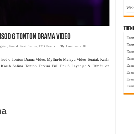
Wish
Tren
pisod 6 Tonton Drama Video
Dram
Dram
on
getar
,
Teratak Kasih Salina
,
TV3 Drama
Comments Off
Teratak
Dram
Kasih
Salina
Dram
pisod 6 Tonton Drama Video. Myflm4u Melayu Video Teratak Kasih
Live
Episod
Dra
 Kasih Salina
Tonton Terkini Full Epi 6 Layanjer & Dfm2u on
6
Tonton
Dram
Drama
Video
Dram
Dram
na