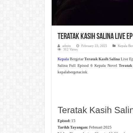
Teratak Kasih Salina Live E
admin
February 23, 2025
Kepala Ber
312 Views
Kepala
Bergetar
Teratak Kasih Salina
Live E
Salina Full Episod 6 Kepala Novel
Teratak
kepalabergetar.ink.
Teratak Kasih Sali
Episod:
15
Tarikh Tayangan:
Februari 2025