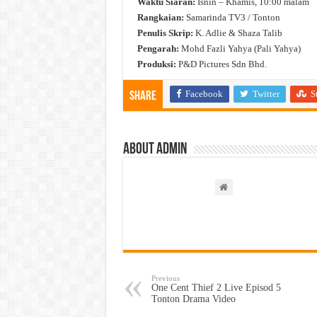
Waktu Siaran:
Isnin – Khamis, 10:00 malam
Rangkaian:
Samarinda TV3 / Tonton
Penulis Skrip:
K. Adlie & Shaza Talib
Pengarah:
Mohd Fazli Yahya (Pali Yahya)
Produksi:
P&D Pictures Sdn Bhd.
Facebook
Twitter
S
Share
About admin
Previous
One Cent Thief 2 Live Episod 5
Tonton Drama Video