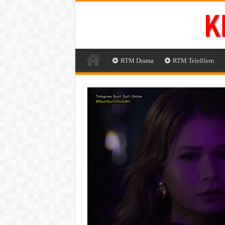
RTM Drama
RTM Telefilem