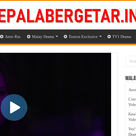
Astro Ria
Malay Drama
Tonton Exclusive
TV1 Drama
Mala
Anom
Cint
Vid
Kasi
Vid
Yes!
Dram