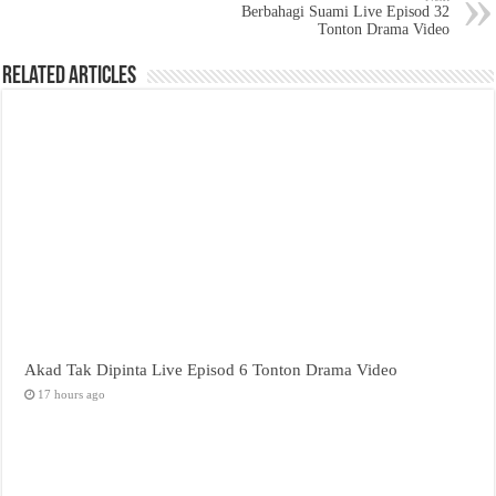
Berbahagi Suami Live Episod 32
Tonton Drama Video
Related Articles
Akad Tak Dipinta Live Episod 6 Tonton Drama Video
17 hours ago