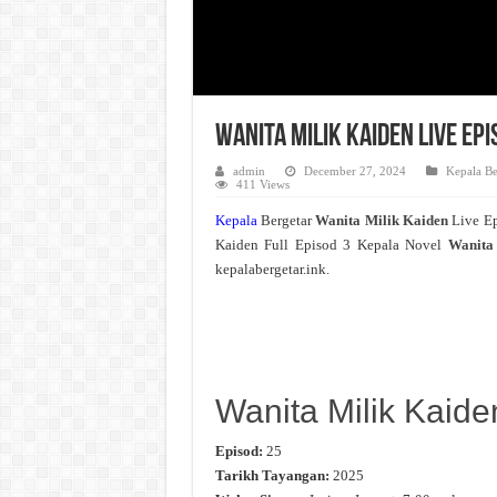
Wanita Milik Kaiden Live Ep
admin
December 27, 2024
Kepala Be
411 Views
Kepala
Bergetar
Wanita Milik Kaiden
Live E
Kaiden Full Episod 3 Kepala Novel
Wanita
kepalabergetar.ink.
Wanita Milik Kaide
Episod:
25
Tarikh Tayangan:
2025