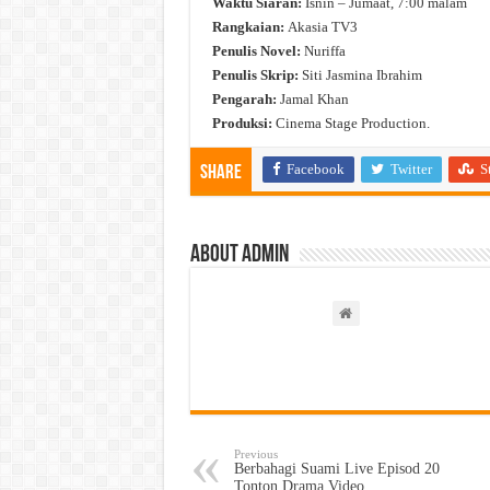
Waktu Siaran:
Isnin – Jumaat, 7:00 malam
Rangkaian:
Akasia TV3
Penulis Novel:
Nuriffa
Penulis Skrip:
Siti Jasmina Ibrahim
Pengarah:
Jamal Khan
Produksi:
Cinema Stage Production.
Facebook
Twitter
S
Share
About admin
Previous
Berbahagi Suami Live Episod 20
Tonton Drama Video