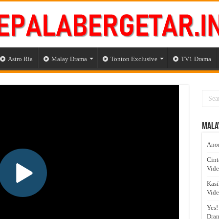
Astro Ria
Malay Drama
Tonton Exclusive
TV1 Drama
Mala
Anom
Cint
Vid
Kasi
Vid
Yes!
Dram