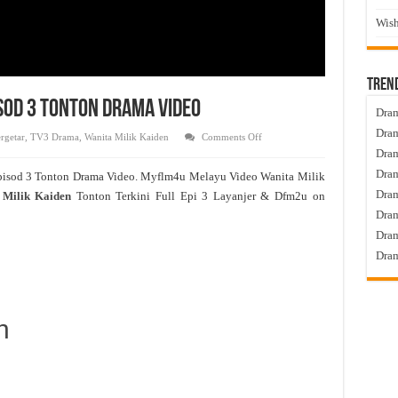
Wish
Tren
isod 3 Tonton Drama Video
Dram
Dram
on
rgetar
,
TV3 Drama
,
Wanita Milik Kaiden
Comments Off
Wanita
Dram
Milik
Kaiden
Dram
pisod 3 Tonton Drama Video. Myflm4u Melayu Video Wanita Milik
Live
Episod
Dra
 Milik Kaiden
Tonton Terkini Full Epi 3 Layanjer & Dfm2u on
3
Tonton
Dram
Drama
Video
Dram
Dram
n