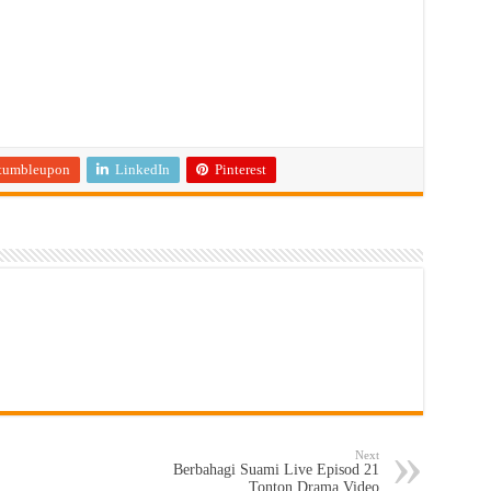
tumbleupon
LinkedIn
Pinterest
Next
Berbahagi Suami Live Episod 21
Tonton Drama Video