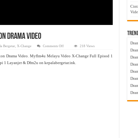
Cint
Vid
Tren
ton Drama Video
Dram
on
a Bergetar
,
X-Change
Comments Off
218 Views
X-
Dram
Change
ton Drama Video. Myflm4u Melayu Video X-Change Full Episod 1
Live
Dram
Episod
pi 1 Layanjer & Dfm2u on kepalabergetar.ink.
Dram
1
Tonton
Dra
Drama
Video
Dram
Dram
Dram