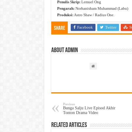
Penulis Skrip:
Lemuel Ong
Pengarah:
Norhanisham Muhammad (Labu)
Produksi:
Astro Shaw / Radius One.
Facebook
Twitter
S
Share
About admin
Previous
Bunga Salju Live Episod Akhir
Tonton Drama Video
Related Articles