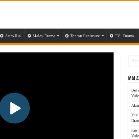
Astro Ria
Malay Drama
Tonton Exclusive
TV1 Drama
Mala
Bula
Vid
Akad
Yes!
Dram
Kasi
Vid