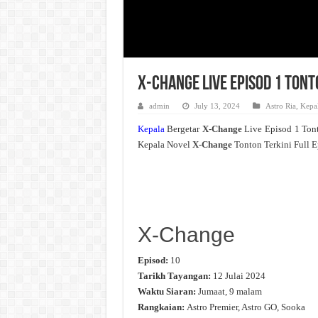
X-Change Live Episod 1 Ton
admin
July 13, 2024
Astro Ria
,
Kepal
Kepala
Bergetar
X-Change
Live Episod 1 Ton
Kepala Novel
X-Change
Tonton Terkini Full E
X-Change
Episod:
10
Tarikh Tayangan:
12 Julai 2024
Waktu Siaran:
Jumaat, 9 malam
Rangkaian:
Astro Premier, Astro GO, Sooka