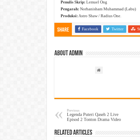
Penulis Skrip:
Lemuel Ong
Pengarah:
Norhanisham Muhammad (Labu)
Produksi:
Astro Shaw / Radius One.
Facebook
Twitter
S
Share
About admin
Previous
Legenda Puteri Qaseh 2 Live
Episod 2 Tonton Drama Video
Related Articles