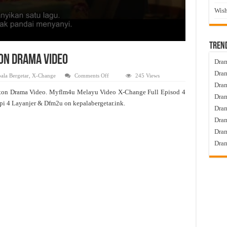
Wish
Tren
ton Drama Video
Dram
Dram
on
ala Bergetar
,
X-Change
Comments Off
245 Views
X-
Dram
Change
ton Drama Video. Myflm4u Melayu Video X-Change Full Episod 4
Live
Dram
Episod
pi 4 Layanjer & Dfm2u on kepalabergetar.ink.
4
Dra
Tonton
Drama
Dram
Video
Dram
Dram