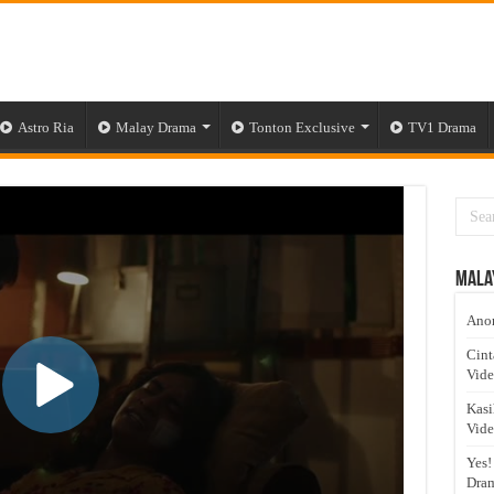
Astro Ria
Malay Drama
Tonton Exclusive
TV1 Drama
Mala
Anom
Cint
Vid
Kasi
Vid
Yes!
Dram