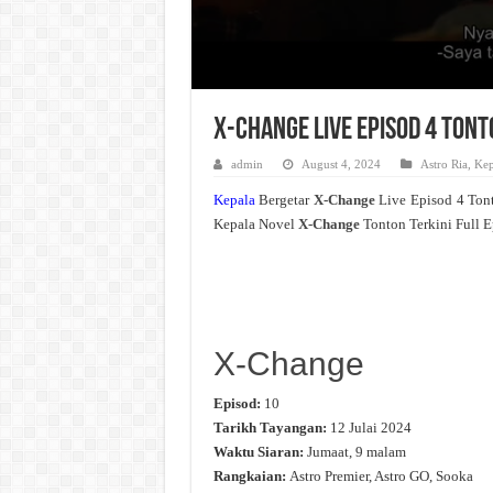
X-Change Live Episod 4 Ton
admin
August 4, 2024
Astro Ria
,
Kep
Kepala
Bergetar
X-Change
Live Episod 4 Ton
Kepala Novel
X-Change
Tonton Terkini Full E
X-Change
Episod:
10
Tarikh Tayangan:
12 Julai 2024
Waktu Siaran:
Jumaat, 9 malam
Rangkaian:
Astro Premier, Astro GO, Sooka