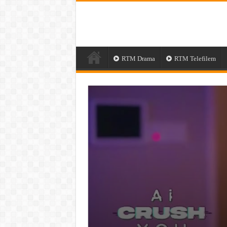
RTM Drama
RTM Telefilem