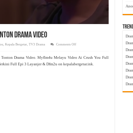
Anom
Tren
Tonton Drama Video
Dram
Dram
on
ou
,
Kepala Bergetar
,
TV3 Drama
Comments Off
Ai
Dram
Crush
You
Dram
3 Tonton Drama Video. Myflm4u Melayu Video Ai Crush You Full
Live
Episod
Dra
erkini Full Epi 3 Layanjer & Dfm2u on kepalabergetar.ink.
3
Tonton
Dram
Drama
Video
Dram
Dram