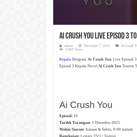
Ai Crush You Live Episod 3 
admin
December 7, 2025
Ai Crush Y
1,060 Views
Kepala
Bergetar
Ai Crush You
Live Episod 
Episod 3 Kepala Novel
Ai Crush You
Tonton T
Ai Crush You
Episod:
10
Tarikh Tayangan:
5 Disember 2025
Waktu Siaran:
Jumaat & Sabtu, 9:00 malam
Rangkaian:
Lestary TV3 / Tonton