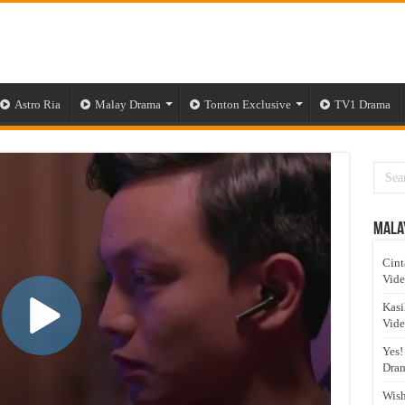
Astro Ria
Malay Drama
Tonton Exclusive
TV1 Drama
Mala
Cint
Vid
Kasi
Vid
Yes!
Dram
Wish