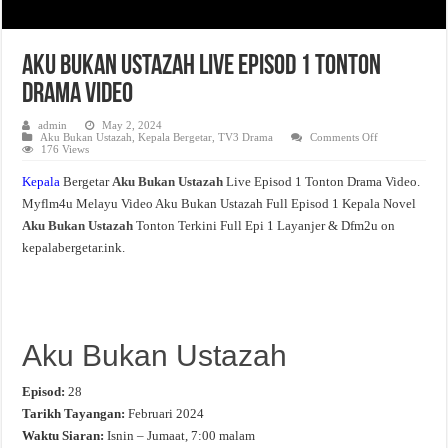
Aku Bukan Ustazah Live Episod 1 Tonton
Drama Video
admin
May 2, 2024
on
Aku Bukan Ustazah
,
Kepala Bergetar
,
TV3 Drama
Comments Off
Aku
176 Views
Bukan
Ustazah
Kepala
Bergetar
Aku Bukan Ustazah
Live Episod 1 Tonton Drama Video.
Live
Episod
Myflm4u Melayu Video Aku Bukan Ustazah Full Episod 1 Kepala Novel
1
Tonton
Aku Bukan Ustazah
Tonton Terkini Full Epi 1 Layanjer & Dfm2u on
Drama
Video
kepalabergetar.ink.
Aku Bukan Ustazah
Episod:
28
Tarikh Tayangan:
Februari 2024
Waktu Siaran:
Isnin – Jumaat, 7:00 malam