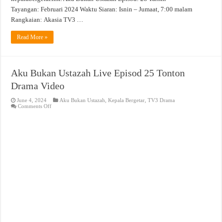
Tayangan: Februari 2024 Waktu Siaran: Isnin – Jumaat, 7:00 malam
Rangkaian: Akasia TV3 …
Read More »
Aku Bukan Ustazah Live Episod 25 Tonton
Drama Video
June 4, 2024
Aku Bukan Ustazah
,
Kepala Bergetar
,
TV3 Drama
on
Comments Off
Aku
Bukan
Ustazah
Live
Episod
25
Tonton
Drama
Video