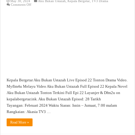
May 30, 2024
Aku Bukan Ustazah
,
Kepala Bergetar
,
TV3 Drama
on
Comments Off
Aku
Bukan
Ustazah
Live
Episod
22
Tonton
Drama
Video
Kepala Bergetar Aku Bukan Ustazah Live Episod 22 Tonton Drama Video.
Myflm4u Melayu Video Aku Bukan Ustazah Full Episod 22 Kepala Novel
Aku Bukan Ustazah Tonton Terkini Full Epi 22 Layanjer & Dfm2u on
kepalabergetar.ink. Aku Bukan Ustazah Episod: 28 Tarikh
Tayangan: Februari 2024 Waktu Siaran: Isnin – Jumaat, 7:00 malam
Rangkaian: Akasia TV3 …
Read More »