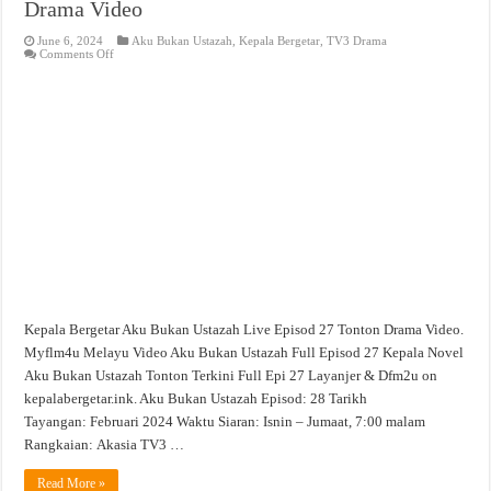
Drama Video
June 6, 2024
Aku Bukan Ustazah
,
Kepala Bergetar
,
TV3 Drama
on
Comments Off
Aku
Bukan
Ustazah
Live
Episod
27
Tonton
Drama
Video
Kepala Bergetar Aku Bukan Ustazah Live Episod 27 Tonton Drama Video.
Myflm4u Melayu Video Aku Bukan Ustazah Full Episod 27 Kepala Novel
Aku Bukan Ustazah Tonton Terkini Full Epi 27 Layanjer & Dfm2u on
kepalabergetar.ink. Aku Bukan Ustazah Episod: 28 Tarikh
Tayangan: Februari 2024 Waktu Siaran: Isnin – Jumaat, 7:00 malam
Rangkaian: Akasia TV3 …
Read More »