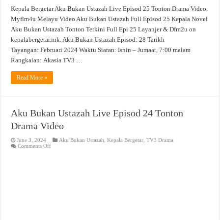
Kepala Bergetar Aku Bukan Ustazah Live Episod 25 Tonton Drama Video.
Myflm4u Melayu Video Aku Bukan Ustazah Full Episod 25 Kepala Novel
Aku Bukan Ustazah Tonton Terkini Full Epi 25 Layanjer & Dfm2u on
kepalabergetar.ink. Aku Bukan Ustazah Episod: 28 Tarikh
Tayangan: Februari 2024 Waktu Siaran: Isnin – Jumaat, 7:00 malam
Rangkaian: Akasia TV3 …
Read More »
Aku Bukan Ustazah Live Episod 24 Tonton
Drama Video
June 3, 2024
Aku Bukan Ustazah
,
Kepala Bergetar
,
TV3 Drama
on
Comments Off
Aku
Bukan
Ustazah
Live
Episod
24
Tonton
Drama
Video