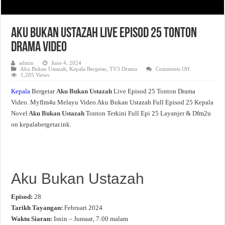
Aku Bukan Ustazah Live Episod 25 Tonton
Drama Video
admin
June 4, 2024
on
Aku Bukan Ustazah
,
Kepala Bergetar
,
TV3 Drama
Comments Off
Aku
1,205 Views
Bukan
Ustazah
Kepala
Bergetar
Aku Bukan Ustazah
Live Episod 25 Tonton Drama
Live
Episod
Video. Myflm4u Melayu Video Aku Bukan Ustazah Full Episod 25 Kepala
25
Tonton
Novel
Aku Bukan Ustazah
Tonton Terkini Full Epi 25 Layanjer & Dfm2u
Drama
Video
on kepalabergetar.ink.
Aku Bukan Ustazah
Episod:
28
Tarikh Tayangan:
Februari 2024
Waktu Siaran:
Isnin – Jumaat, 7:00 malam