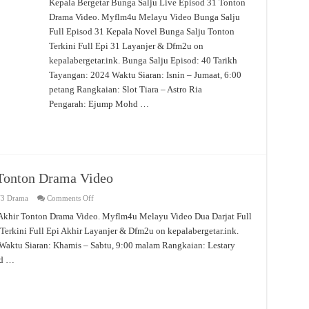
Salju
Kepala Bergetar Bunga Salju Live Episod 31 Tonton
Live
Drama Video. Myflm4u Melayu Video Bunga Salju
Episod
31
Full Episod 31 Kepala Novel Bunga Salju Tonton
Tonton
Drama
Terkini Full Epi 31 Layanjer & Dfm2u on
Video
kepalabergetar.ink. Bunga Salju Episod: 40 Tarikh
Tayangan: 2024 Waktu Siaran: Isnin – Jumaat, 6:00
petang Rangkaian: Slot Tiara – Astro Ria
Pengarah: Ejump Mohd …
 Tonton Drama Video
on
3 Drama
Comments Off
Dua
Darjat
 Akhir Tonton Drama Video. Myflm4u Melayu Video Dua Darjat Full
Live
Terkini Full Epi Akhir Layanjer & Dfm2u on kepalabergetar.ink.
Episod
Akhir
Waktu Siaran: Khamis – Sabtu, 9:00 malam Rangkaian: Lestary
Tonton
Drama
ed …
Video