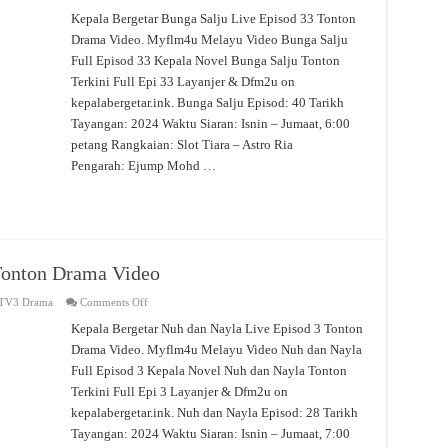
Bunga
Salju
Kepala Bergetar Bunga Salju Live Episod 33 Tonton
Live
Drama Video. Myflm4u Melayu Video Bunga Salju
Episod
33
Full Episod 33 Kepala Novel Bunga Salju Tonton
Tonton
Drama
Terkini Full Epi 33 Layanjer & Dfm2u on
Video
kepalabergetar.ink. Bunga Salju Episod: 40 Tarikh
Tayangan: 2024 Waktu Siaran: Isnin – Jumaat, 6:00
petang Rangkaian: Slot Tiara – Astro Ria
Pengarah: Ejump Mohd …
Tonton Drama Video
on
TV3 Drama
Comments Off
Nuh
dan
Kepala Bergetar Nuh dan Nayla Live Episod 3 Tonton
Nayla
Drama Video. Myflm4u Melayu Video Nuh dan Nayla
Live
Episod
Full Episod 3 Kepala Novel Nuh dan Nayla Tonton
3
Tonton
Terkini Full Epi 3 Layanjer & Dfm2u on
Drama
Video
kepalabergetar.ink. Nuh dan Nayla Episod: 28 Tarikh
Tayangan: 2024 Waktu Siaran: Isnin – Jumaat, 7:00