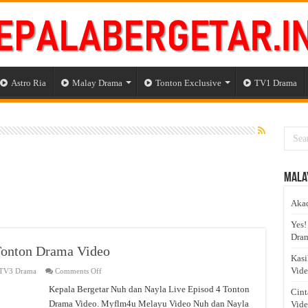
Astro Ria
Malay Drama
Tonton Exclusive
TV1 Drama
Mala
Akad
Yes!
Dram
Tonton Drama Video
Kasi
Vid
on
TV3 Drama
Comments Off
Nuh
dan
Kepala Bergetar Nuh dan Nayla Live Episod 4 Tonton
Cint
Nayla
Drama Video. Myflm4u Melayu Video Nuh dan Nayla
Live
Vid