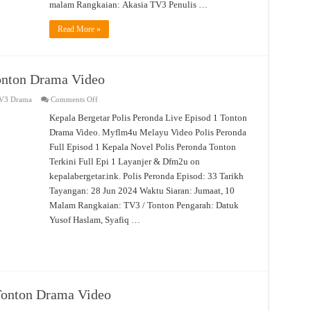
malam Rangkaian: Akasia TV3 Penulis …
Read More »
Tonton Drama Video
on
V3 Drama
Comments Off
Polis
Peronda
Kepala Bergetar Polis Peronda Live Episod 1 Tonton
Live
Drama Video. Myflm4u Melayu Video Polis Peronda
Episod
1
Full Episod 1 Kepala Novel Polis Peronda Tonton
Tonton
Drama
Terkini Full Epi 1 Layanjer & Dfm2u on
Video
kepalabergetar.ink. Polis Peronda Episod: 33 Tarikh
Tayangan: 28 Jun 2024 Waktu Siaran: Jumaat, 10
Malam Rangkaian: TV3 / Tonton Pengarah: Datuk
Yusof Haslam, Syafiq …
Tonton Drama Video