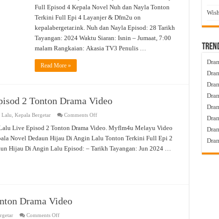
Episod
Full Episod 4 Kepala Novel Nuh dan Nayla Tonton
4
Wish
Tonton
Terkini Full Epi 4 Layanjer & Dfm2u on
Drama
Video
kepalabergetar.ink. Nuh dan Nayla Episod: 28 Tarikh
Tayangan: 2024 Waktu Siaran: Isnin – Jumaat, 7:00
Tren
malam Rangkaian: Akasia TV3 Penulis …
Dram
Read More »
Dram
Dram
Dram
pisod 2 Tonton Drama Video
Dra
on
 Lalu
,
Kepala Bergetar
Comments Off
Dram
Dedaun
Hijau
 Lalu Live Episod 2 Tonton Drama Video. Myflm4u Melayu Video
Dram
Di
ala Novel Dedaun Hijau Di Angin Lalu Tonton Terkini Full Epi 2
Angin
Dram
Lalu
aun Hijau Di Angin Lalu Episod: – Tarikh Tayangan: Jun 2024 …
Episod
2
Tonton
Drama
Video
onton Drama Video
on
rgetar
Comments Off