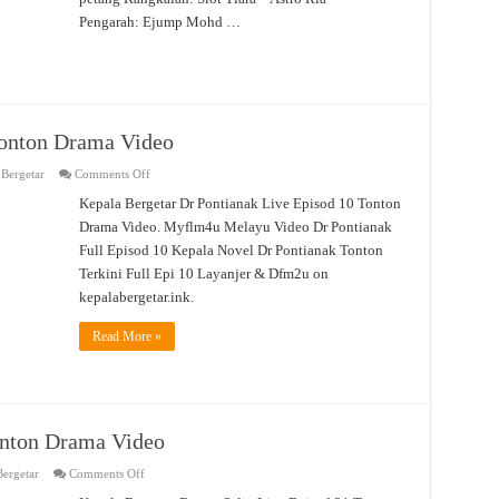
Pengarah: Ejump Mohd …
Tonton Drama Video
on
 Bergetar
Comments Off
Dr
Pontianak
Kepala Bergetar Dr Pontianak Live Episod 10 Tonton
Live
Drama Video. Myflm4u Melayu Video Dr Pontianak
Episod
10
Full Episod 10 Kepala Novel Dr Pontianak Tonton
Tonton
Drama
Terkini Full Epi 10 Layanjer & Dfm2u on
Video
kepalabergetar.ink.
Read More »
onton Drama Video
on
ergetar
Comments Off
Bunga