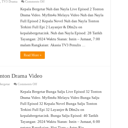
on
,
TV3 Drama
Comments Off
Nuh
dan
Kepala Bergetar Nuh dan Nayla Live Episod 2 Tonton
Nayla
Drama Video. Myflm4u Melayu Video Nuh dan Nayla
Live
Episod
Full Episod 2 Kepala Novel Nuh dan Nayla Tonton
2
Tonton
Terkini Full Epi 2 Layanjer & Dfm2u on
Drama
Video
kepalabergetar.ink. Nuh dan Nayla Episod: 28 Tarikh
Tayangan: 2024 Waktu Siaran: Isnin – Jumaat, 7:00
malam Rangkaian: Akasia TV3 Penulis …
Read More »
onton Drama Video
on
ergetar
Comments Off
Bunga
Salju
Kepala Bergetar Bunga Salju Live Episod 32 Tonton
Live
Drama Video. Myflm4u Melayu Video Bunga Salju
Episod
32
Full Episod 32 Kepala Novel Bunga Salju Tonton
Tonton
Drama
Terkini Full Epi 32 Layanjer & Dfm2u on
Video
kepalabergetar.ink. Bunga Salju Episod: 40 Tarikh
Tayangan: 2024 Waktu Siaran: Isnin – Jumaat, 6:00
petang Rangkaian: Slot Tiara – Astro Ria