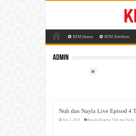
RTM Drama
RTM Telefilem
admin
Nuh dan Nayla Live Episod 4 
July 2, 2024
Kepala Bergetar
,
Nuh dan Nayla
,