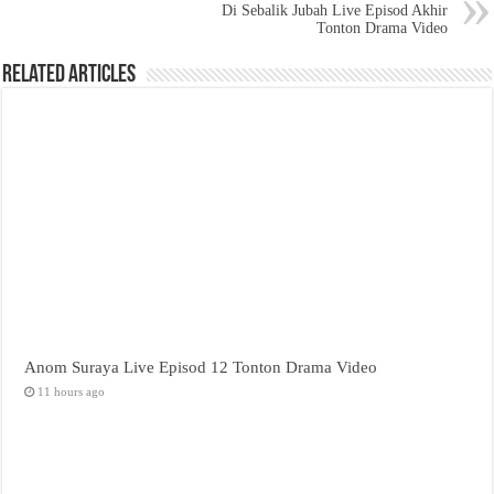
Di Sebalik Jubah Live Episod Akhir
Tonton Drama Video
Related Articles
Anom Suraya Live Episod 12 Tonton Drama Video
11 hours ago