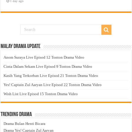
1 day ago
Malay Drama Update
Anom Suraya Live Episod 12 Tonton Drama Video
Cinta Dalam Sekam Live Episod 9 Tonton Drama Video
Kasih Yang Terkorban Live Episod 21 Tonton Drama Video
Yes! Captain Zul Aaryan Live Episod 22 Tonton Drama Video
Wish List Live Episod 15 Tonton Drama Video
Trending Drama
Drama Bulan Henti Bicara
Drama Yes! Captain Zul Aaryan