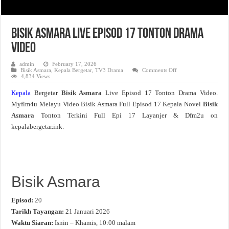
Bisik Asmara Live Episod 17 Tonton Drama
Video
admin
February 17, 2026
on
Bisik Asmara
,
Kepala Bergetar
,
TV3 Drama
Comments Off
Bisik
4,834 Views
Asmara
Live
Kepala
Bergetar
Bisik Asmara
Live Episod 17 Tonton Drama Video.
Episod
17
Myflm4u Melayu Video Bisik Asmara Full Episod 17 Kepala Novel
Bisik
Tonton
Drama
Asmara
Tonton Terkini Full Epi 17 Layanjer & Dfm2u on
Video
kepalabergetar.ink.
Bisik Asmara
Episod:
20
Tarikh Tayangan:
21 Januari 2026
Waktu Siaran:
Isnin – Khamis, 10:00 malam