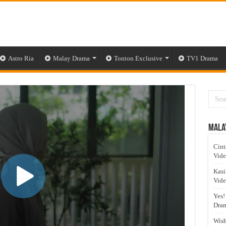
Astro Ria
Malay Drama
Tonton Exclusive
TV1 Drama
Mala
Cint
Vid
Kasi
Vid
Yes!
Dram
Wish