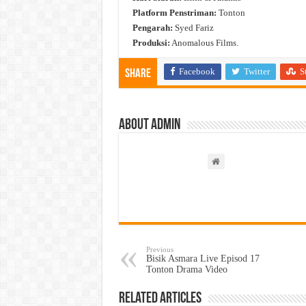
Platform Penstriman:
Tonton
Pengarah:
Syed Fariz
Produksi:
Anomalous Films.
Facebook
Twitter
S
Share
About admin
Previous
Bisik Asmara Live Episod 17
Tonton Drama Video
Related Articles