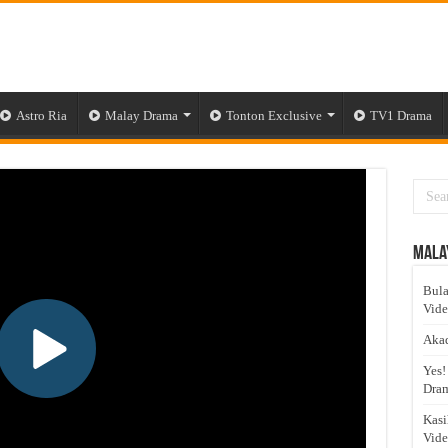
Astro Ria
Malay Drama
Tonton Exclusive
TV1 Drama
Mala
Bula
Vid
Akad
Yes!
Dram
Kasi
Vid