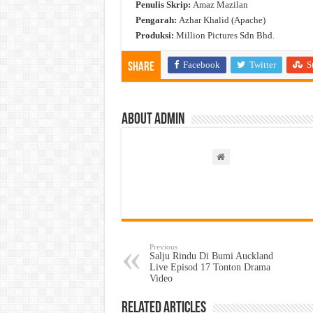
Penulis Skrip:
Amaz Mazilan
Pengarah:
Azhar Khalid (Apache)
Produksi:
Million Pictures Sdn Bhd.
Facebook
Twitter
S
Share
About admin
Previous
Salju Rindu Di Bumi Auckland
Live Episod 17 Tonton Drama
Video
Related Articles