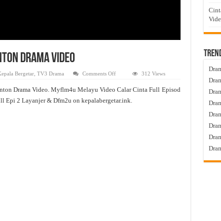
Cint
Vid
Tren
onton Drama Video
Dram
on
epala Bergetar
,
TV3 Drama
Comments Off
312 Views
Calar
Dram
Cinta
onton Drama Video. Myflm4u Melayu Video Calar Cinta Full Episod
Live
Dram
Episod
ll Epi 2 Layanjer & Dfm2u on kepalabergetar.ink.
Dram
2
Tonton
Dra
Drama
Video
Dram
Dram
Dram