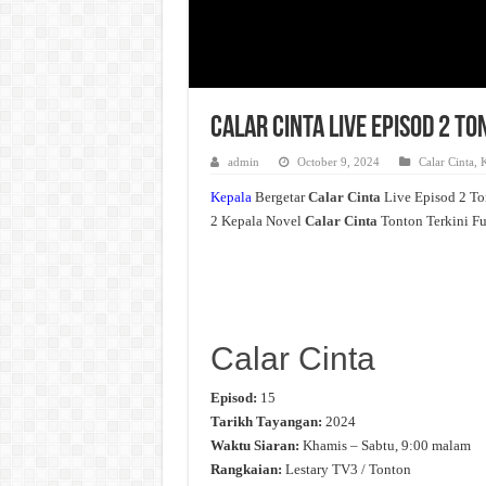
Calar Cinta Live Episod 2 T
admin
October 9, 2024
Calar Cinta
,
K
Kepala
Bergetar
Calar Cinta
Live Episod 2 T
2 Kepala Novel
Calar Cinta
Tonton Terkini Fu
Calar Cinta
Episod:
15
Tarikh Tayangan:
2024
Waktu Siaran:
Khamis – Sabtu, 9:00 malam
Rangkaian:
Lestary TV3 / Tonton