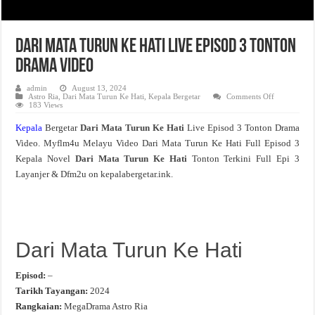
Dari Mata Turun Ke Hati Live Episod 3 Tonton
Drama Video
admin
August 13, 2024
on
Astro Ria
,
Dari Mata Turun Ke Hati
,
Kepala Bergetar
Comments Off
Dari
183 Views
Mata
Turun
Kepala
Bergetar
Dari Mata Turun Ke Hati
Live Episod 3 Tonton Drama
Ke
Hati
Video. Myflm4u Melayu Video Dari Mata Turun Ke Hati Full Episod 3
Live
Episod
Kepala Novel
Dari Mata Turun Ke Hati
Tonton Terkini Full Epi 3
3
Tonton
Layanjer & Dfm2u on kepalabergetar.ink.
Drama
Video
Dari Mata Turun Ke Hati
Episod:
–
Tarikh Tayangan:
2024
Rangkaian:
MegaDrama Astro Ria