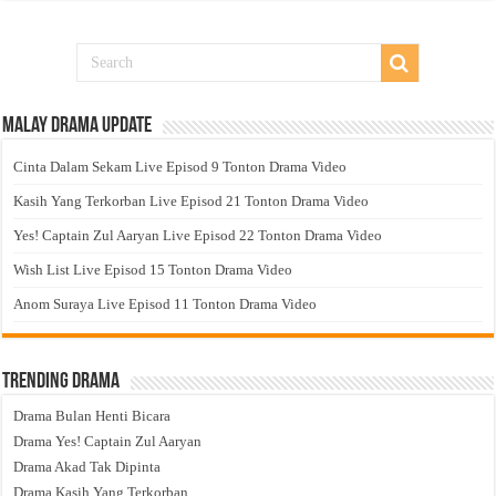
Malay Drama Update
Cinta Dalam Sekam Live Episod 9 Tonton Drama Video
Kasih Yang Terkorban Live Episod 21 Tonton Drama Video
Yes! Captain Zul Aaryan Live Episod 22 Tonton Drama Video
Wish List Live Episod 15 Tonton Drama Video
Anom Suraya Live Episod 11 Tonton Drama Video
Trending Drama
Drama Bulan Henti Bicara
Drama Yes! Captain Zul Aaryan
Drama Akad Tak Dipinta
Drama Kasih Yang Terkorban