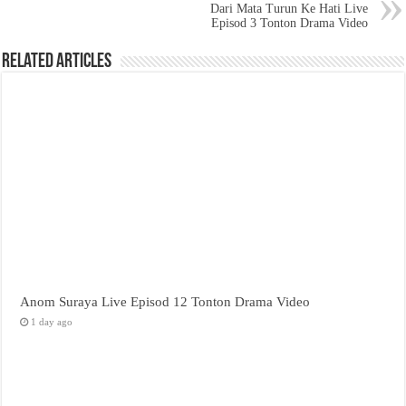
Dari Mata Turun Ke Hati Live
Episod 3 Tonton Drama Video
Related Articles
Anom Suraya Live Episod 12 Tonton Drama Video
1 day ago