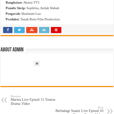
Rangkaian:
Akasia TV3
Penulis Skrip:
Sophilea, Azilah Wahab
Pengarah:
Shuhaimi Lua
Produksi:
Tanah Beris Film Production.
About admin
Previous
Marina Live Episod 13 Tonton
Drama Video
Next
Berbahagi Suami Live Episod 10