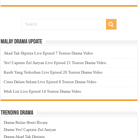
Malay Drama Update
Akad Tak Dipinta Live Episod 7 Tonton Drama Video
Yes! Captain Zul Aaryan Live Episod 21 Tonton Drama Video
Kasih Yang Terkorban Live Episod 20 Tonton Drama Video
Cinta Dalam Sekam Live Episod 8 Tonton Drama Video
Wish List Live Episod 14 Tonton Drama Video
Trending Drama
Drama Bulan Henti Bicara
Drama Yes! Captain Zul Aaryan
Drama Akad Tak Dipinta