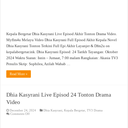
Kepala Bergetar Dhia Kasyrani Live Episod Akhir Tonton Drama Video.
Myflm4u Melayu Video Dhia Kasyrani Full Episod Akhir Kepala Novel
Dhia Kasyrani Tonton Terkini Full Epi Akhir Layanjer & Dfm2u on
kepalabergetar.ink. Dhia Kasyrani Episod: 24 Tarikh Tayangan: Oktober
2024 Waktu Siaran: Isnin – Jumaat, 7:00 malam Rangkaian: Akasia TV3
Penulis Skrip: Sophilea, Azilah Wahab …
Read More »
Dhia Kasyrani Live Episod 24 Tonton Drama
Video
December 24, 2024
Dhia Kasyrani
,
Kepala Bergetar
,
TV3 Drama
on
Comments Off
Dhia
Kasyrani
Live
Episod