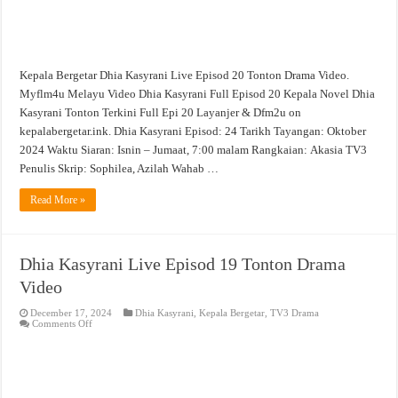
Kepala Bergetar Dhia Kasyrani Live Episod 20 Tonton Drama Video.
Myflm4u Melayu Video Dhia Kasyrani Full Episod 20 Kepala Novel Dhia
Kasyrani Tonton Terkini Full Epi 20 Layanjer & Dfm2u on
kepalabergetar.ink. Dhia Kasyrani Episod: 24 Tarikh Tayangan: Oktober
2024 Waktu Siaran: Isnin – Jumaat, 7:00 malam Rangkaian: Akasia TV3
Penulis Skrip: Sophilea, Azilah Wahab …
Read More »
Dhia Kasyrani Live Episod 19 Tonton Drama
Video
December 17, 2024
Dhia Kasyrani
,
Kepala Bergetar
,
TV3 Drama
on
Comments Off
Dhia
Kasyrani
Live
Episod
19
Tonton
Drama