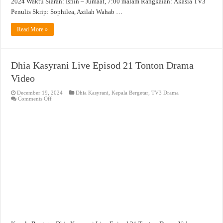
2024 Waktu Siaran: Isnin – Jumaat, 7:00 malam Rangkaian: Akasia TV3
Penulis Skrip: Sophilea, Azilah Wahab …
Read More »
Dhia Kasyrani Live Episod 21 Tonton Drama
Video
December 19, 2024
Dhia Kasyrani
,
Kepala Bergetar
,
TV3 Drama
on
Comments Off
Dhia
Kasyrani
Live
Episod
21
Tonton
Drama
Video