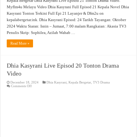
Kepala Bergetar Dhia Kasyrani Live Episod 21 Tonton Drama Video.
Myflm4u Melayu Video Dhia Kasyrani Full Episod 21 Kepala Novel Dhia
Kasyrani Tonton Terkini Full Epi 21 Layanjer & Dfm2u on
kepalabergetar.ink. Dhia Kasyrani Episod: 24 Tarikh Tayangan: Oktober
2024 Waktu Siaran: Isnin – Jumaat, 7:00 malam Rangkaian: Akasia TV3
Penulis Skrip: Sophilea, Azilah Wahab …
Read More »
Dhia Kasyrani Live Episod 20 Tonton Drama
Video
December 18, 2024
Dhia Kasyrani
,
Kepala Bergetar
,
TV3 Drama
on
Comments Off
Dhia
Kasyrani
Live
Episod
20
Tonton
Drama
Video