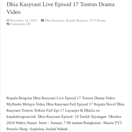
Dhia Kasyrani Live Episod 17 Tonton Drama
Video
December 14, 2024
Dhia Kasyrani
,
Kepala Bergetar
,
TV3 Drama
on
Comments Off
Dhia
Kasyrani
Live
Episod
17
Tonton
Drama
Video
Kepala Bergetar Dhia Kasyrani Live Episod 17 Tonton Drama Video.
Myflm4u Melayu Video Dhia Kasyrani Full Episod 17 Kepala Novel Dhia
Kasyrani Tonton Terkini Full Epi 17 Layanjer & Dfm2u on
kepalabergetar.ink. Dhia Kasyrani Episod: 24 Tarikh Tayangan: Oktober
2024 Waktu Siaran: Isnin – Jumaat, 7:00 malam Rangkaian: Akasia TV3
Penulis Skrip: Sophilea, Azilah Wahab …