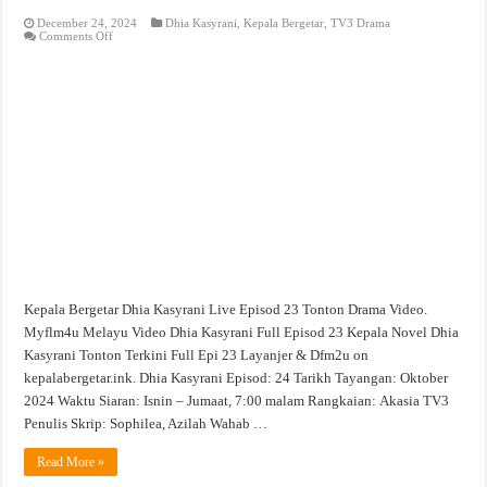
December 24, 2024
Dhia Kasyrani
,
Kepala Bergetar
,
TV3 Drama
on
Comments Off
Dhia
Kasyrani
Live
Episod
23
Tonton
Drama
Video
Kepala Bergetar Dhia Kasyrani Live Episod 23 Tonton Drama Video.
Myflm4u Melayu Video Dhia Kasyrani Full Episod 23 Kepala Novel Dhia
Kasyrani Tonton Terkini Full Epi 23 Layanjer & Dfm2u on
kepalabergetar.ink. Dhia Kasyrani Episod: 24 Tarikh Tayangan: Oktober
2024 Waktu Siaran: Isnin – Jumaat, 7:00 malam Rangkaian: Akasia TV3
Penulis Skrip: Sophilea, Azilah Wahab …
Read More »