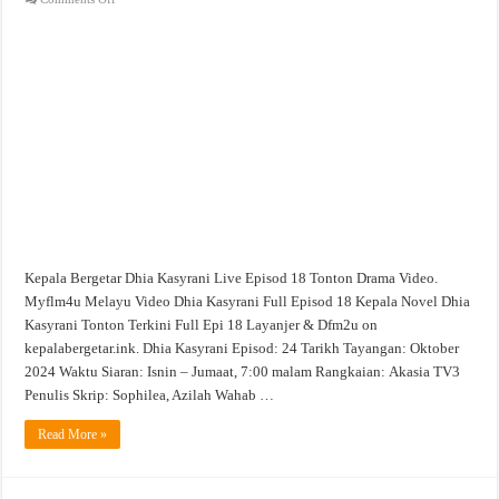
Dhia
Kasyrani
Live
Episod
18
Tonton
Drama
Video
Kepala Bergetar Dhia Kasyrani Live Episod 18 Tonton Drama Video.
Myflm4u Melayu Video Dhia Kasyrani Full Episod 18 Kepala Novel Dhia
Kasyrani Tonton Terkini Full Epi 18 Layanjer & Dfm2u on
kepalabergetar.ink. Dhia Kasyrani Episod: 24 Tarikh Tayangan: Oktober
2024 Waktu Siaran: Isnin – Jumaat, 7:00 malam Rangkaian: Akasia TV3
Penulis Skrip: Sophilea, Azilah Wahab …
Read More »