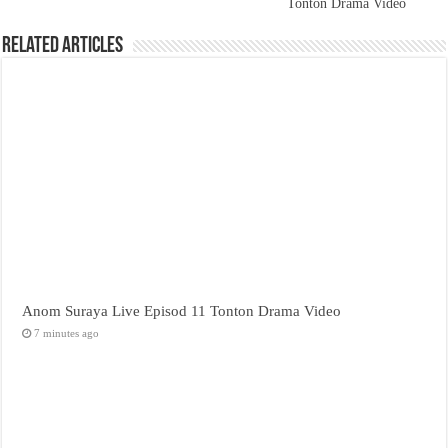
Tonton Drama Video
Related Articles
Anom Suraya Live Episod 11 Tonton Drama Video
7 minutes ago