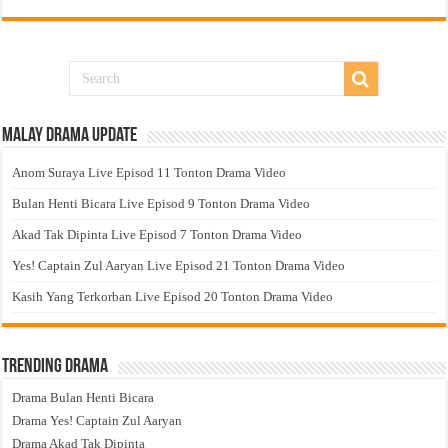
Malay Drama Update
Anom Suraya Live Episod 11 Tonton Drama Video
Bulan Henti Bicara Live Episod 9 Tonton Drama Video
Akad Tak Dipinta Live Episod 7 Tonton Drama Video
Yes! Captain Zul Aaryan Live Episod 21 Tonton Drama Video
Kasih Yang Terkorban Live Episod 20 Tonton Drama Video
Trending Drama
Drama Bulan Henti Bicara
Drama Yes! Captain Zul Aaryan
Drama Akad Tak Dipinta