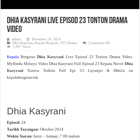
Dhia Kasyrani Live Episod 23 Tonton Drama
Video
admin
December 24, 2024
on
Dhia Kasyrani
,
Kepala Bergetar
,
TV3 Drama
Comments Off
Dhia
1,997 Views
Kasyrani
Live
Kepala
Bergetar
Dhia Kasyrani
Live Episod 23 Tonton Drama Video.
Episod
23
Myflm4u Melayu Video Dhia Kasyrani Full Episod 23 Kepala Novel
Dhia
Tonton
Drama
Kasyrani
Tonton Terkini Full Epi 23 Layanjer & Dfm2u on
Video
kepalabergetar.ink.
Dhia Kasyrani
Episod:
24
Tarikh Tayangan:
Oktober 2024
Waktu Siaran:
Isnin – Jumaat, 7:00 malam