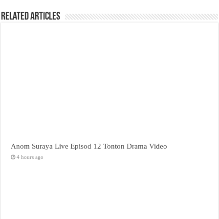
Related Articles
Anom Suraya Live Episod 12 Tonton Drama Video
4 hours ago