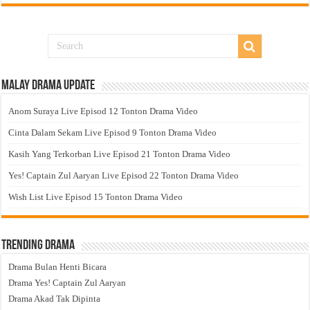
Malay Drama Update
Anom Suraya Live Episod 12 Tonton Drama Video
Cinta Dalam Sekam Live Episod 9 Tonton Drama Video
Kasih Yang Terkorban Live Episod 21 Tonton Drama Video
Yes! Captain Zul Aaryan Live Episod 22 Tonton Drama Video
Wish List Live Episod 15 Tonton Drama Video
Trending Drama
Drama Bulan Henti Bicara
Drama Yes! Captain Zul Aaryan
Drama Akad Tak Dipinta