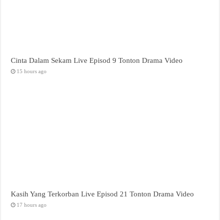
Cinta Dalam Sekam Live Episod 9 Tonton Drama Video
15 hours ago
Kasih Yang Terkorban Live Episod 21 Tonton Drama Video
17 hours ago