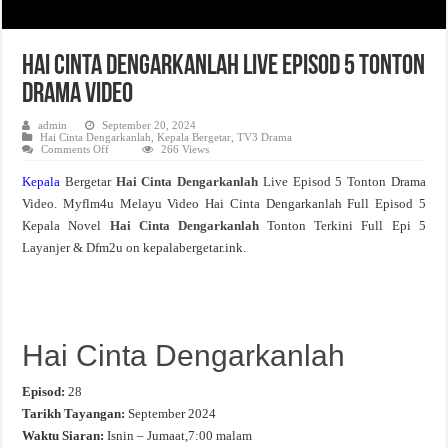
Hai Cinta Dengarkanlah Live Episod 5 Tonton
Drama Video
admin
September 20, 2024
Hai Cinta Dengarkanlah
,
Kepala Bergetar
,
TV3 Drama
on
Comments Off
266 Views
Hai
Cinta
Kepala
Bergetar
Hai Cinta Dengarkanlah
Live Episod 5 Tonton Drama
Dengarkanlah
Live
Video. Myflm4u Melayu Video Hai Cinta Dengarkanlah Full Episod 5
Episod
5
Kepala Novel
Hai Cinta Dengarkanlah
Tonton Terkini Full Epi 5
Tonton
Drama
Layanjer & Dfm2u on kepalabergetar.ink.
Video
Hai Cinta Dengarkanlah
Episod:
28
Tarikh Tayangan:
September 2024
Waktu Siaran:
Isnin – Jumaat,7:00 malam