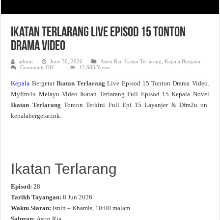
Ikatan Terlarang Live Episod 15 Tonton
Drama Video
admin
June 30, 2026
Astro Ria
,
Ikatan Terlarang
,
Kepala Bergetar
on
Comments Off
12,683 Views
Ikatan
Terlarang
Kepala
Bergetar
Ikatan Terlarang
Live Episod 15 Tonton Drama Video.
Live
Episod
Myflm4u Melayu Video Ikatan Terlarang Full Episod 15 Kepala Novel
15
Tonton
Ikatan Terlarang
Tonton Terkini Full Epi 15 Layanjer & Dfm2u on
Drama
Video
kepalabergetar.ink.
Ikatan Terlarang
Episod:
28
Tarikh Tayangan:
8 Jun 2026
Waktu Siaran:
Isnin – Khamis, 10:00 malam
Saluran:
Astro Ria