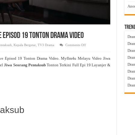
Anom
Tren
e Episod 19 Tonton Drama Video
Dram
Dram
on
entaksub
,
Kepala Bergetar
,
TV3 Drama
Comments Off
Jiwa
Dram
Seorang
Pentaksub
Dram
ve Episod 19 Tonton Drama Video. Myflm4u Melayu Video Jiwa
Live
Episod
Dra
el
Jiwa Seorang Pentaksub
Tonton Terkini Full Epi 19 Layanjer &
19
Tonton
Dram
Drama
Video
Dram
Dram
taksub