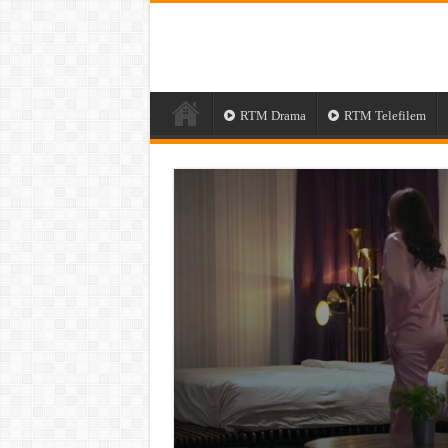
RTM Drama
RTM Telefilem