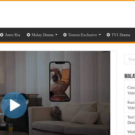
Astro Ria
Malay Drama
Tonton Exclusive
TV1 Drama
Mala
Cint
Vid
Kasi
Vid
Yes!
Dram
Wish