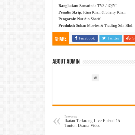
Rangkaian:
Samarinda TV3 / iQIYI
Penulis Skrip
: Rina Khan & Sherry Khan
Pengarah:
Nur Ain Sharif
Produksi:
Suhan Movies & Trading Sdn Bhd.
Facebook
Twitter
S
Share
About admin
Previous
Ikatan Terlarang Live Episod 15
Tonton Drama Video