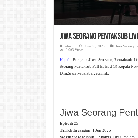
Jiwa Seorang Pentaksub Liv
admin
June 30, 2026
Jiwa Seorang P
9,093 Views
Kepala
Bergetar
Jiwa Seorang Pentaksub
Li
Seorang Pentaksub Full Episod 19 Kepala Nov
Dfm2u on kepalabergetar.ink.
Jiwa Seorang Pen
Episod:
25
Tarikh Tayangan:
1 Jun 2026
Waktu Siaran:
Isnin – Khamis, 10:00 malam