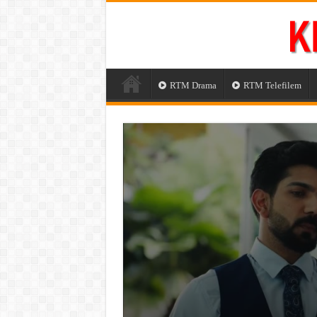
RTM Drama
RTM Telefilem