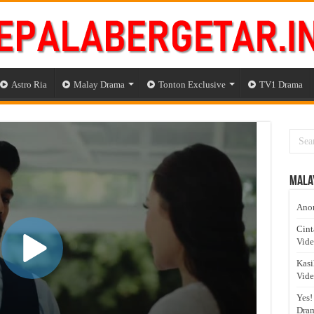
Astro Ria
Malay Drama
Tonton Exclusive
TV1 Drama
Mala
Anom
Cint
Vid
Kasi
Vid
Yes!
Dram