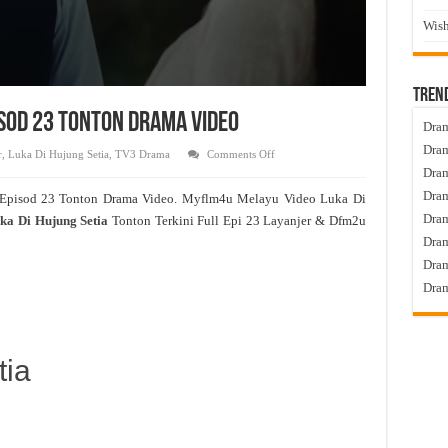
Wish
Tren
pisod 23 Tonton Drama Video
Dram
Dram
on
r
,
Luka Di Hujung Setia
,
TV3 Drama
Comments Off
Luka
Dram
Di
Hujung
Dram
 Episod 23 Tonton Drama Video. Myflm4u Melayu Video Luka Di
Setia
Live
Dra
ka Di Hujung Setia
Tonton Terkini Full Epi 23 Layanjer & Dfm2u
Episod
23
Dram
Tonton
Drama
Dram
Video
Dram
tia