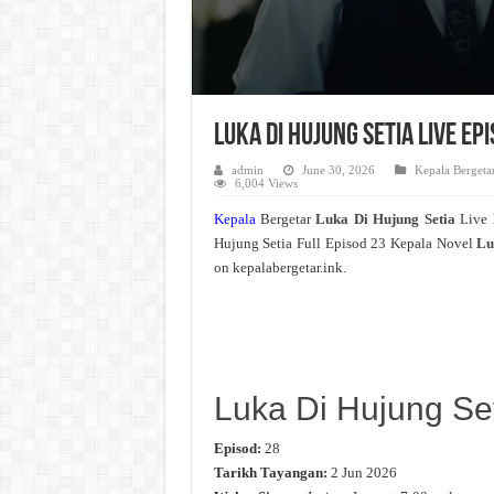
Luka Di Hujung Setia Live E
admin
June 30, 2026
Kepala Bergeta
6,004 Views
Kepala
Bergetar
Luka Di Hujung Setia
Live
Hujung Setia Full Episod 23 Kepala Novel
Lu
on kepalabergetar.ink.
Luka Di Hujung Se
Episod:
28
Tarikh Tayangan:
2 Jun 2026