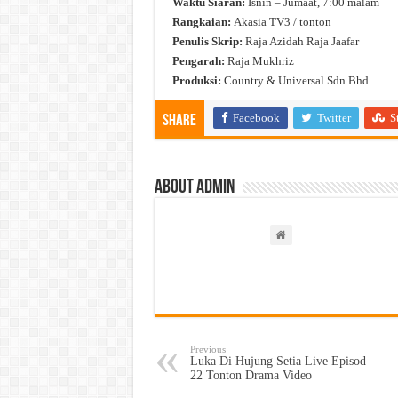
Waktu Siaran:
Isnin – Jumaat, 7:00 malam
Rangkaian:
Akasia TV3 / tonton
Penulis Skrip:
Raja Azidah Raja Jaafar
Pengarah:
Raja Mukhriz
Produksi:
Country & Universal Sdn Bhd.
Facebook
Twitter
S
Share
About admin
Previous
Luka Di Hujung Setia Live Episod
22 Tonton Drama Video