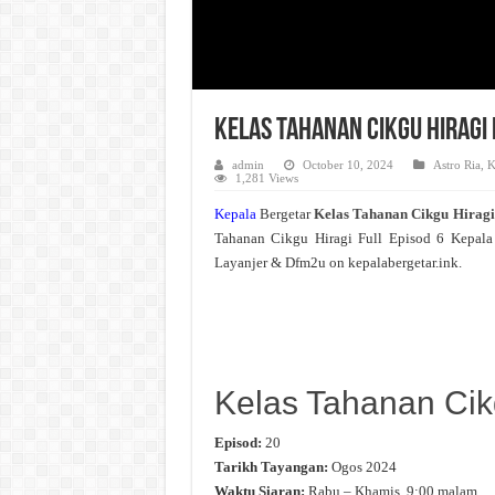
Kelas Tahanan Cikgu Hiragi 
admin
October 10, 2024
Astro Ria
,
K
1,281 Views
Kepala
Bergetar
Kelas Tahanan Cikgu Hirag
Tahanan Cikgu Hiragi Full Episod 6 Kepala
Layanjer & Dfm2u on kepalabergetar.ink.
Kelas Tahanan Cik
Episod:
20
Tarikh Tayangan:
Ogos 2024
Waktu Siaran:
Rabu – Khamis, 9:00 malam