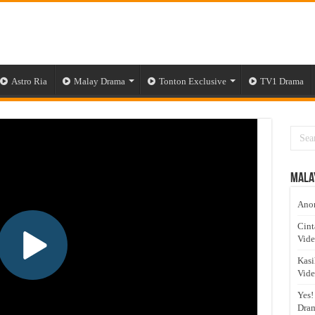
Astro Ria
Malay Drama
Tonton Exclusive
TV1 Drama
Mala
Anom
Cint
Vid
Kasi
Vid
Yes!
Dram