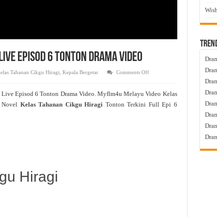
Wish
Tren
Live Episod 6 Tonton Drama Video
Dram
Dram
on
elas Tahanan Cikgu Hiragi
,
Kepala Bergetar
Comments Off
Kelas
Dram
Tahanan
Cikgu
Dram
i
Live Episod 6 Tonton Drama Video. Myflm4u Melayu Video Kelas
Hiragi
Live
Dra
 Novel
Kelas Tahanan Cikgu Hiragi
Tonton Terkini Full Epi 6
Episod
6
Dram
Tonton
Drama
Dram
Video
Dram
gu Hiragi