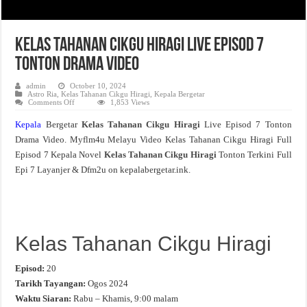
Kelas Tahanan Cikgu Hiragi Live Episod 7
Tonton Drama Video
admin
October 10, 2024
Astro Ria
,
Kelas Tahanan Cikgu Hiragi
,
Kepala Bergetar
on
Comments Off
1,853 Views
Kelas
Tahanan
Kepala
Bergetar
Kelas Tahanan Cikgu Hiragi
Live Episod 7 Tonton
Cikgu
Hiragi
Drama Video. Myflm4u Melayu Video Kelas Tahanan Cikgu Hiragi Full
Live
Episod
Episod 7 Kepala Novel
Kelas Tahanan Cikgu Hiragi
Tonton Terkini Full
7
Tonton
Epi 7 Layanjer & Dfm2u on kepalabergetar.ink.
Drama
Video
Kelas Tahanan Cikgu Hiragi
Episod:
20
Tarikh Tayangan:
Ogos 2024
Waktu Siaran:
Rabu – Khamis, 9:00 malam