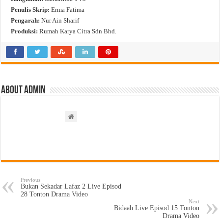
Penulis Skrip:
Erma Fatima
Pengarah:
Nur Ain Sharif
Produksi:
Rumah Karya Citra Sdn Bhd.
About admin
Previous
Bukan Sekadar Lafaz 2 Live Episod
28 Tonton Drama Video
Next
Bidaah Live Episod 15 Tonton
Drama Video