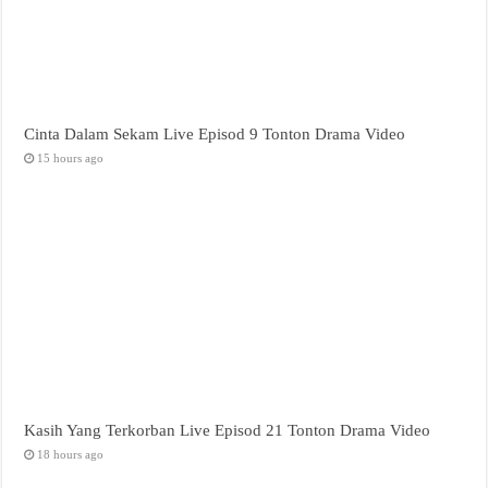
Cinta Dalam Sekam Live Episod 9 Tonton Drama Video
15 hours ago
Kasih Yang Terkorban Live Episod 21 Tonton Drama Video
18 hours ago