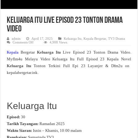
Keluarga Itu Live Episod 23 Tonton Drama
Video
admin
April 17, 2025
Keluarga Itu
,
Kepala Bergetar
,
TV3 Drama
on
Comments Off
4,908 Views
Keluarga
Itu
Kepala
Bergetar
Keluarga Itu
Live Episod 23 Tonton Drama Video.
Live
Episod
Myflm4u Melayu Video Keluarga Itu Full Episod 23 Kepala Novel
23
Tonton
Keluarga Itu
Tonton Terkini Full Epi 23 Layanjer & Dfm2u on
Drama
Video
kepalabergetar.ink.
Keluarga Itu
Episod:
30
Tarikh Tayangan:
Ramadan 2025
Waktu Siaran:
Isnin – Khamis, 10:00 malam
Rangkaian:
Samarinda TV3