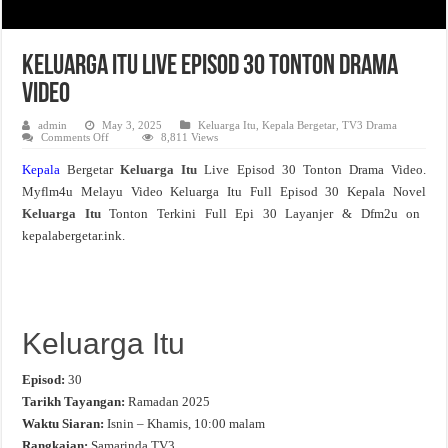
Keluarga Itu Live Episod 30 Tonton Drama
Video
admin
May 3, 2025
Keluarga Itu
,
Kepala Bergetar
,
TV3 Drama
on
Comments Off
8,811 Views
Keluarga
Itu
Kepala
Bergetar
Keluarga Itu
Live Episod 30 Tonton Drama Video.
Live
Episod
Myflm4u Melayu Video Keluarga Itu Full Episod 30 Kepala Novel
30
Tonton
Keluarga Itu
Tonton Terkini Full Epi 30 Layanjer & Dfm2u on
Drama
Video
kepalabergetar.ink.
Keluarga Itu
Episod:
30
Tarikh Tayangan:
Ramadan 2025
Waktu Siaran:
Isnin – Khamis, 10:00 malam
Rangkaian:
Samarinda TV3