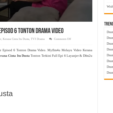
Wish
Tren
 Episod 6 Tonton Drama Video
Dram
Dram
on
r
,
Kerana Cinta Itu Dusta
,
TV3 Drama
Comments Off
Kerana
Dram
Cinta
Itu
Dram
e Episod 6 Tonton Drama Video. Myflm4u Melayu Video Kerana
Dusta
Live
Dra
rana Cinta Itu Dusta
Tonton Terkini Full Epi 6 Layanjer & Dfm2u
Episod
6
Dram
Tonton
Drama
Dram
Video
Dram
usta