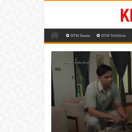
RTM Drama
RTM Telefilem