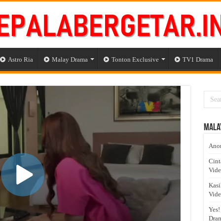
Astro Ria
Malay Drama
Tonton Exclusive
TV1 Drama
Mala
Anom
Cint
Vid
Kasi
Vid
Yes!
Dram