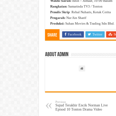
Waktu Siaran:
Isnin – Jumaat, 10:00 malam
Rangkaian:
Samarinda TV3 / Tonton
Penulis Skrip
: Rehal Nuharis, Kotak Cerita
Pengarah:
Nur Ain Sharif
Produksi:
Suhan Movies & Trading Sdn Bhd.
Facebook
Twitter
S
Share
About admin
Previous
Sujud Terakhir Encik Norman Live
Episod 10 Tonton Drama Video