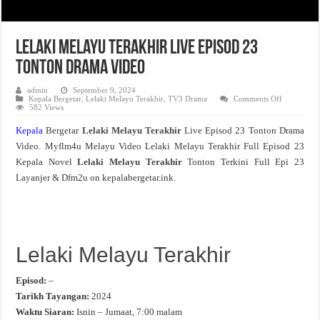
Lelaki Melayu Terakhir Live Episod 23
Tonton Drama Video
admin
September 9, 2024
on
Kepala Bergetar
,
Lelaki Melayu Terakhir
,
TV3 Drama
Comments Off
Lelaki
582 Views
Melayu
Terakhir
Kepala
Bergetar
Lelaki Melayu Terakhir
Live Episod 23 Tonton Drama
Live
Episod
Video. Myflm4u Melayu Video Lelaki Melayu Terakhir Full Episod 23
23
Tonton
Kepala Novel
Lelaki Melayu Terakhir
Tonton Terkini Full Epi 23
Drama
Video
Layanjer & Dfm2u on kepalabergetar.ink.
Lelaki Melayu Terakhir
Episod:
–
Tarikh Tayangan:
2024
Waktu Siaran:
Isnin – Jumaat, 7:00 malam