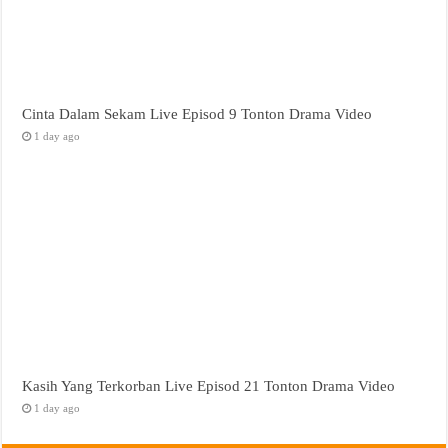
Cinta Dalam Sekam Live Episod 9 Tonton Drama Video
1 day ago
Kasih Yang Terkorban Live Episod 21 Tonton Drama Video
1 day ago