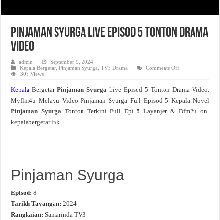
Pinjaman Syurga Live Episod 5 Tonton Drama
Video
admin
September 9, 2024
on
Kepala Bergetar
,
Pinjaman Syurga
,
TV3 Drama
Comments Off
Pinjaman
303 Views
Syurga
Live
Kepala
Bergetar
Pinjaman Syurga
Live Episod 5 Tonton Drama Video.
Episod
5
Myflm4u Melayu Video Pinjaman Syurga Full Episod 5 Kepala Novel
Tonton
Drama
Pinjaman Syurga
Tonton Terkini Full Epi 5 Layanjer & Dfm2u on
Video
kepalabergetar.ink.
Pinjaman Syurga
Episod:
8
Tarikh Tayangan:
2024
Rangkaian:
Samarinda TV3