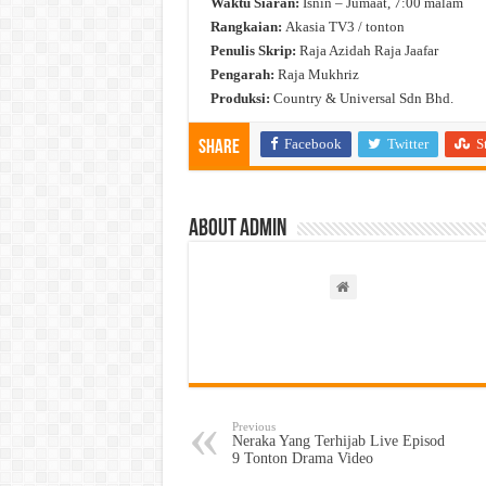
Waktu Siaran:
Isnin – Jumaat, 7:00 malam
Rangkaian:
Akasia TV3 / tonton
Penulis Skrip:
Raja Azidah Raja Jaafar
Pengarah:
Raja Mukhriz
Produksi:
Country & Universal Sdn Bhd.
Facebook
Twitter
S
Share
About admin
Previous
Neraka Yang Terhijab Live Episod
9 Tonton Drama Video