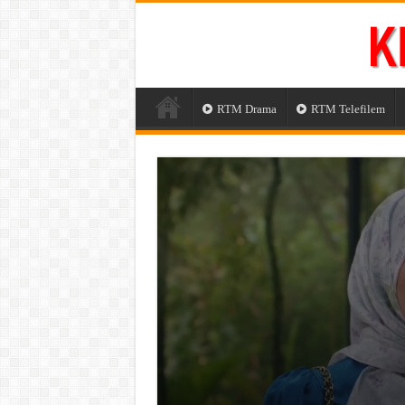
RTM Drama
RTM Telefilem