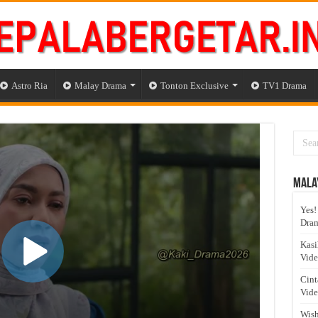
Astro Ria
Malay Drama
Tonton Exclusive
TV1 Drama
Mala
Yes!
Dram
Kasi
Vid
Cint
Vid
Wish