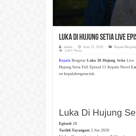
Luka Di Hujung Setia Live E
admin
June 15, 2026
Kepala Bergeta
2,611 Views
Kepala
Bergetar
Luka Di Hujung Setia
Live
Hujung Setia Full Episod 11 Kepala Novel
Lu
on kepalabergetar.ink.
Luka Di Hujung Se
Episod:
28
Tarikh Tayangan:
2 Jun 2026