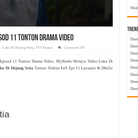
Wish
Tren
pisod 11 Tonton Drama Video
Dram
Dram
on
r
,
Luka Di Hujung Setia
,
TV3 Drama
Comments Off
Luka
Dram
Di
Hujung
Dram
 Episod 11 Tonton Drama Video. Myflm4u Melayu Video Luka Di
Setia
Live
Dra
ka Di Hujung Setia
Tonton Terkini Full Epi 11 Layanjer & Dfm2u
Episod
11
Dram
Tonton
Drama
Dram
Video
Dram
tia