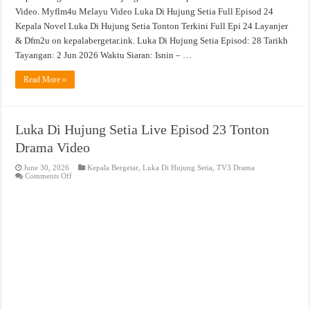
Video. Myflm4u Melayu Video Luka Di Hujung Setia Full Episod 24
Kepala Novel Luka Di Hujung Setia Tonton Terkini Full Epi 24 Layanjer
& Dfm2u on kepalabergetar.ink. Luka Di Hujung Setia Episod: 28 Tarikh
Tayangan: 2 Jun 2026 Waktu Siaran: Isnin – …
Read More »
Luka Di Hujung Setia Live Episod 23 Tonton
Drama Video
June 30, 2026
Kepala Bergetar
,
Luka Di Hujung Setia
,
TV3 Drama
on
Comments Off
Luka
Di
Hujung
Setia
Live
Episod
23
Tonton
Drama
Video