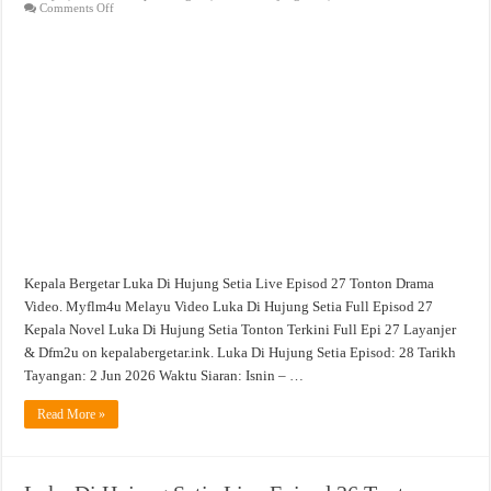
on
Comments Off
Luka
Di
Hujung
Setia
Live
Episod
27
Tonton
Drama
Video
Kepala Bergetar Luka Di Hujung Setia Live Episod 27 Tonton Drama
Video. Myflm4u Melayu Video Luka Di Hujung Setia Full Episod 27
Kepala Novel Luka Di Hujung Setia Tonton Terkini Full Epi 27 Layanjer
& Dfm2u on kepalabergetar.ink. Luka Di Hujung Setia Episod: 28 Tarikh
Tayangan: 2 Jun 2026 Waktu Siaran: Isnin – …
Read More »