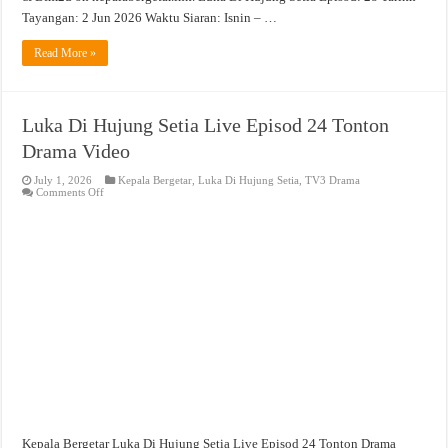
Tayangan: 2 Jun 2026 Waktu Siaran: Isnin – …
Read More »
Luka Di Hujung Setia Live Episod 24 Tonton
Drama Video
July 1, 2026
Kepala Bergetar
,
Luka Di Hujung Setia
,
TV3 Drama
on
Comments Off
Luka
Di
Hujung
Setia
Live
Episod
24
Tonton
Drama
Video
Kepala Bergetar Luka Di Hujung Setia Live Episod 24 Tonton Drama