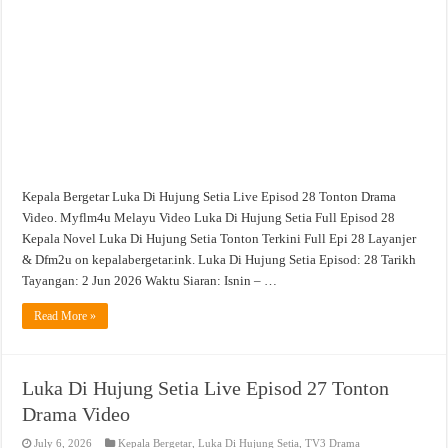
Live
Episod
28
Tonton
Drama
Video
Kepala Bergetar Luka Di Hujung Setia Live Episod 28 Tonton Drama
Video. Myflm4u Melayu Video Luka Di Hujung Setia Full Episod 28
Kepala Novel Luka Di Hujung Setia Tonton Terkini Full Epi 28 Layanjer
& Dfm2u on kepalabergetar.ink. Luka Di Hujung Setia Episod: 28 Tarikh
Tayangan: 2 Jun 2026 Waktu Siaran: Isnin – …
Read More »
Luka Di Hujung Setia Live Episod 27 Tonton
Drama Video
July 6, 2026
Kepala Bergetar
,
Luka Di Hujung Setia
,
TV3 Drama