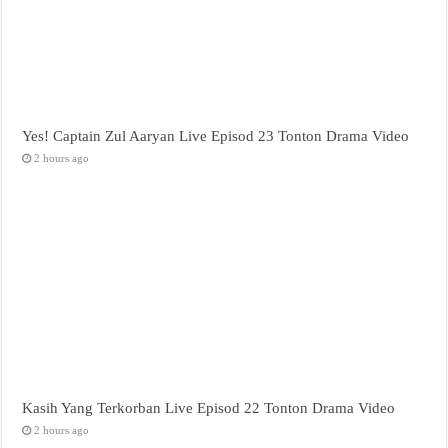
Yes! Captain Zul Aaryan Live Episod 23 Tonton Drama Video
2 hours ago
Kasih Yang Terkorban Live Episod 22 Tonton Drama Video
2 hours ago